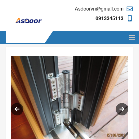
Skip
Asdoorvn@gmail.com
to
content
0913345113
Menu