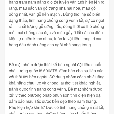
hàng trăm năm nắng gió tôi luyện vân tuổi hiện lên rõ
ràng, màu sắc vân gỗ trang nhã hài hòa, màu gỗ
đồng nhất, vân gỗ liền mạch . Đồng thời hệ số biến
dạng thấp, tính năng chống cong vênh tốt, sự co ngót
rất ít, chất lượng gỗ cứng trắc, đồng thời có thể chống
mối mọt chống sâu đục và mùn gẫy ở tất cả các điều
kiện tự nhiên khác nhau, luôn là vật liệu trang trí cao
hàng đầu dành riêng cho ngôi nhà sang trọng.
Bề mặt nhôm được thiết kế bên ngoài đặt tiêu chuẩn
chất lượng quốc tế 6063T5, đảm bảo cho sự tiếp xúc
với thời tiết bên ngoài. Sử dụng nhôm cách nhiệt tăng
khả năng chịu lực và chống lại thời tiết khắc nghiệt,
tránh được tình trạng cong vênh. Bề mặt nhôm được
xử lý theo phương pháp phun sơn tĩnh điện hiện đại
đảm bảo màu sắc được bền đẹp theo năm tháng.
Phụ kiện hợp kim từ Đức có tính năng chống rỉ rất tốt,
chất lượng cao hơn những hàng tiêu chuẩn thông