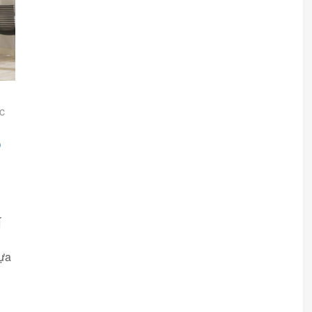
c
p
Í
lựa